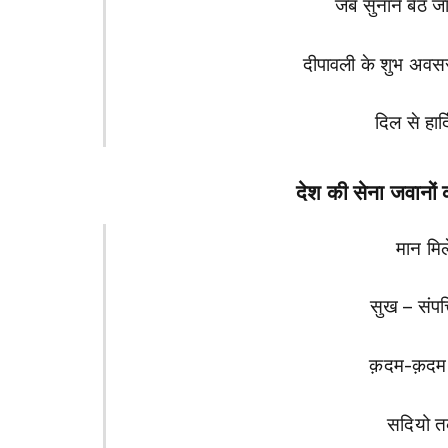
जब सुनाने बैठ ज
दीपावली के शुभ अवसर
दिल से हार
देश की सेना जवानों
मान मिल
सुख – संपत्
क़दम-क़दम
सदियो त