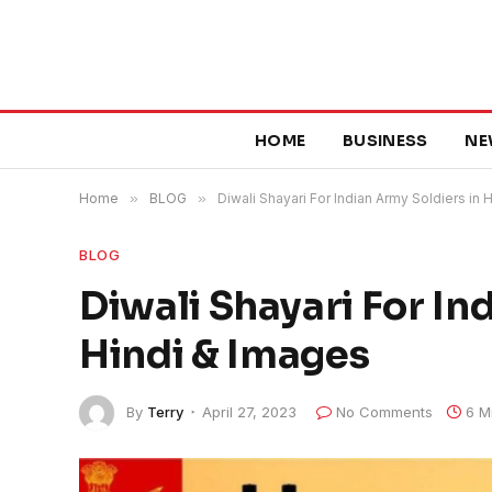
HOME
BUSINESS
NE
Home
»
BLOG
»
Diwali Shayari For Indian Army Soldiers in 
BLOG
Diwali Shayari For In
Hindi & Images
By
Terry
April 27, 2023
No Comments
6 M