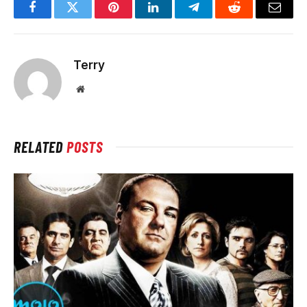
Facebook
Twitter
Pinterest
LinkedIn
Telegram
Reddit
Email
Terry
Website
RELATED
POSTS