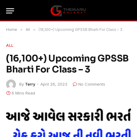
Home
»
All
»
(16,100+) Upcoming GPSSB Bharti For Class – 3
ALL
(16,100+) Upcoming GPSSB
Bharti For Class – 3
By
Terry
April 26, 2023
No Comments
6 Mins Read