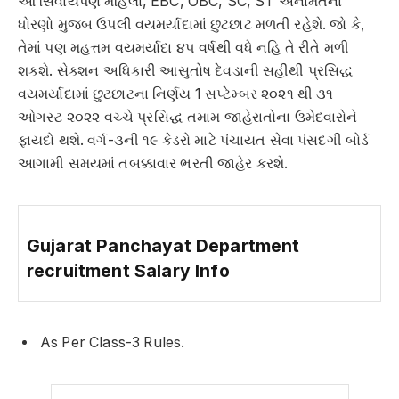
આ સિવાયપણ મહિલા, EBC, OBC, SC, ST અનામતના
ધોરણો મુજબ ઉપલી વયમર્યાદામાં છુટછાટ મળતી રહેશે. જો કે,
તેમાં પણ મહત્તમ વયમર્યાદા ૪૫ વર્ષથી વધે નહિ તે રીતે મળી
શકશે. સેક્શન અધિકારી આસુતોષ દેવડાની સહીથી પ્રસિદ્ધ
વયમર્યાદામાં છુટછાટના નિર્ણય 1 સપ્ટેમ્બર ૨૦૨૧ થી ૩૧
ઓગસ્ટ ૨૦૨૨ વચ્ચે પ્રસિદ્ધ તમામ જાહેરાતોના ઉમેદવારોને
ફાયદો થશે. વર્ગ-૩ની ૧૯ કેડરો માટે પંચાયત સેવા પંસદગી બોર્ડ
આગામી સમયમાં તબક્કાવાર ભરતી જાહેર કરશે.
Gujarat Panchayat Department
recruitment Salary Info
As Per Class-3 Rules.