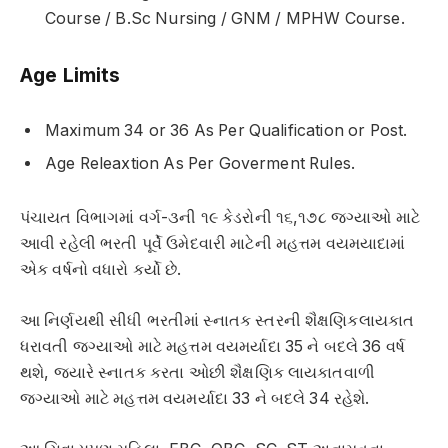
Course / B.Sc Nursing / GNM / MPHW Course.
Age Limits
Maximum 34 or 36 As Per Qualification or Post.
Age Releaxtion As Per Goverment Rules.
પંચાયત વિભાગમાં વર્ગ-૩ની ૧૯ કેડરોની ૧૬,૧૭૮ જગ્યાઓ માટે
આવી રહેલી ભરતી પૂર્વે ઉમેદવારી માટેની મહત્તમ વયમયાદામાં
એક વર્ષનો વધારો કર્યો છે.
આ નિર્ણયથી સીધી ભરતીમાં સ્નાતક સ્તરની શૈક્ષણિકલાયકાત
ધરાવતી જગ્યાઓ માટે મહત્તમ વયમર્યાદા 35 ને બદલે 36 વર્ષ
થશે, જ્યારે સ્‍નાતક કરતા ઓછી શૈક્ષણિક લાયકાતવાળી
જગ્યાઓ માટે મહત્તમ વયમર્યાદા 33 ને બદલે 34 રહેશે.