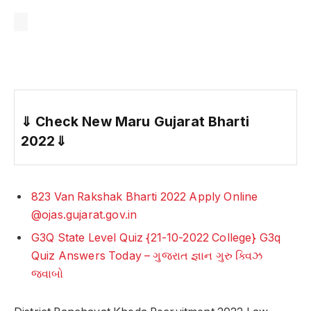
⇓
Check New Maru Gujarat Bharti
2022
⇓
823 Van Rakshak Bharti 2022 Apply Online
@ojas.gujarat.gov.in
G3Q State Level Quiz {21-10-2022 College} G3q
Quiz Answers Today – ગુજરાત જ્ઞાન ગુરુ ક્વિઝ
જવાબો