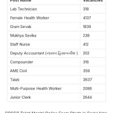
Post Name
Vacancies
Lab Technician
318
Female Health Worker
4137
Gram Sevak
1839
Mukhya Sevika
238
Staff Nurse
412
Deputy Accountant (નાયબ હિસાબનીશ )
202
Compounder
316
AME Civil
359
Talati
3637
Multi-Purpose Health Worker
2086
Junior Clerk
2644